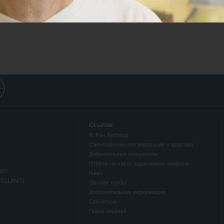
Ссылки
Л. Рон Хаббард
Саентологические верования и практики
Добровольные священники
Ответы на часто задаваемые вопросы
NO)
Книги
TELLANO)
Онлайн-курсы
Дополнительная информация
Связаться
Поиск церквей