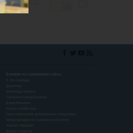
Близкие по содержанию сайты
Л. Рон Хаббард
Дианетика
Scientology Network
Саентологическая религия
Дэвид Мицкевич
Начать онлайн-курс
Саентологические добровольные священники
Международная ассоциация саентологов
Журнал «Фридом»
Дорога к счастью