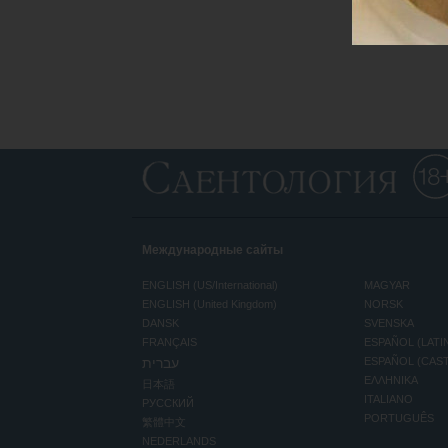
Международные сайты
ENGLISH (US/International)
MAGYAR
ENGLISH (United Kingdom)
NORSK
DANSK
SVENSKA
FRANÇAIS
ESPAÑOL (LATI
עברית
ESPAÑOL (CAS
ΕΛΛΗΝΙΚA
日本語
ITALIANO
РУССКИЙ
PORTUGUÊS
繁體中文
NEDERLANDS