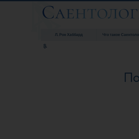
Л. Рон Хаббард
Что такое Саентоло
По