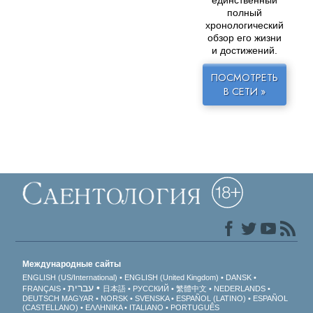
единственный
полный
хронологический
обзор его жизни
и достижений.
ПОСМОТРЕТЬ
В СЕТИ »
Международные сайты
ENGLISH (US/International)
ENGLISH (United Kingdom)
DANSK
עברית
FRANÇAIS
日本語
РУССКИЙ
繁體中文
NEDERLANDS
DEUTSCH
MAGYAR
NORSK
SVENSKA
ESPAÑOL (LATINO)
ESPAÑOL
(CASTELLANO)
ΕΛΛΗΝΙΚA
ITALIANO
PORTUGUÊS