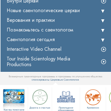
Внутри церкви
Новые саентологические церкви
Верования и практики
Познакомьтесь с саентологом
Саентология сегодня
Interactive Video Channel
Tour Inside Scientology Media
Productions
Всемирные гуманитарные программы и программы по улучшению общества
спонсированы Церковью Саентологии
▼
Дорога к счастью
Прикладное
Криминон
Как мы помогаем
образование