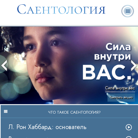
Ответы на
Л. Рон
Что такое
Добровольные
часто
Онлайн-
Книги
Хаббард
Саентология?
священники
задаваемые
курсы
вопросы
Сила внутри вас
Смотреть видео
ЧТО ТАКОЕ САЕНТОЛОГИЯ?
Л. Рон Хаббард: основатель