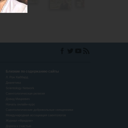
Близкие по содержанию сайты
Л. Рон Хаббард
Дианетика
Scientology Network
Саентологическая религия
Дэвид Мицкевич
Начать онлайн-курс
Саентологические добровольные священники
Международная ассоциация саентологов
Журнал «Фридом»
Дорога к счастью