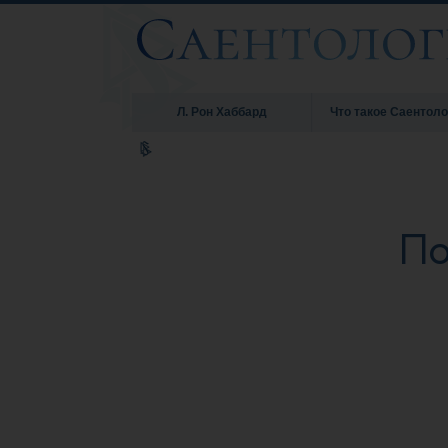
Л. Рон Хаббард
Что такое Саентоло
По