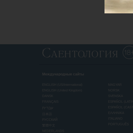
Международные сайты
ENGLISH (US/International)
MAGYAR
ENGLISH (United Kingdom)
NORSK
DANSK
SVENSKA
FRANÇAIS
ESPAÑOL (LATI
עברית
ESPAÑOL (CAS
ΕΛΛΗΝΙΚA
日本語
ITALIANO
РУССКИЙ
PORTUGUÊS
繁體中文
NEDERLANDS