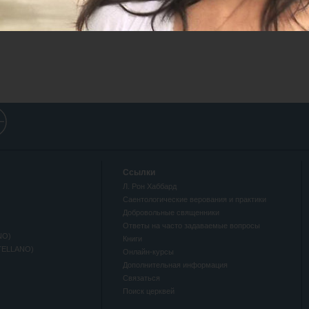
Ссылки
Л. Рон Хаббард
Саентологические верования и практики
Добровольные священники
Ответы на часто задаваемые вопросы
NO)
Книги
TELLANO)
Онлайн-курсы
Дополнительная информация
Связаться
Поиск церквей