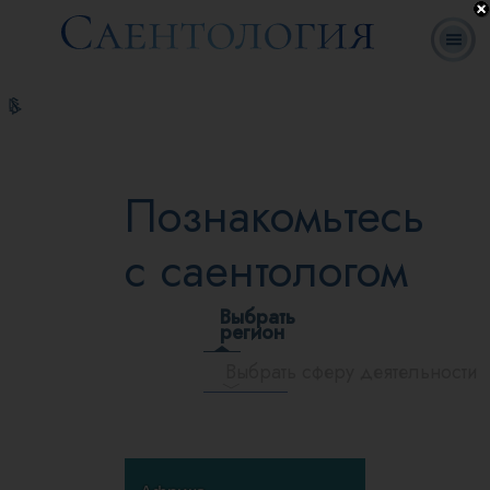
Ответы на
Л. Рон
Что такое
Добровольные
часто
Онлайн-
Книги
Хаббард
Саентология?
священники
задаваемые
курсы
вопросы
Познакомьтесь
с саентологом
Выбрать
регион
Выбрать сферу деятельности