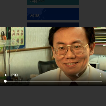
Африка
Азия
Австралия
Европа
Южная Америка
Северная Америка