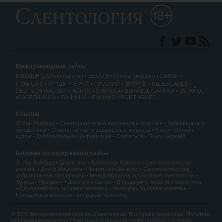
Международные сайты
ENGLISH (US/International)
ENGLISH (United Kingdom)
DANSK
עברית
FRANÇAIS
日本語
РУССКИЙ
繁體中文
NEDERLANDS
DEUTSCH
MAGYAR
NORSK
SVENSKA
ESPAÑOL (LATINO)
ESPAÑOL
(CASTELLANO)
ΕΛΛΗΝΙΚA
ITALIANO
PORTUGUÊS
Ссылки
Л. Рон Хаббард
Саентологические верования и практики
Добровольные
священники
Ответы на часто задаваемые вопросы
Книги
Онлайн-
курсы
Дополнительная информация
Связаться
Поиск церквей
Близкие по содержанию сайты
Л. Рон Хаббард
Дианетика
Scientology Network
Саентологическая
религия
Дэвид Мицкевич
Начать онлайн-курс
Саентологические
добровольные священники
Международная ассоциация саентологов
Журнал «Фридом»
Дорога к счастью
В поддержку мира без наркотиков
Объединяйтесь за права человека
Молодёжь за права человека
Гражданская комиссия по правам человека
© 2026 Международная церковь Саентологии. Все права защищены.
Политика
конфиденциальности
•
Политика в отношении cookie-файлов
•
Условия