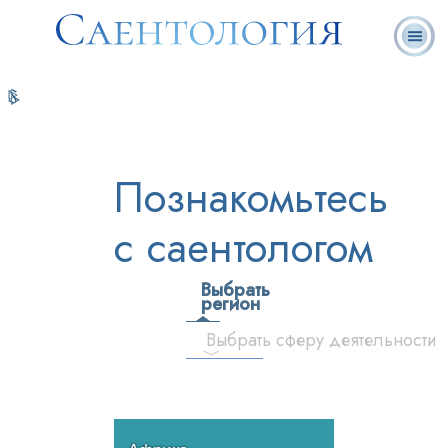
Ответы на
Л. Рон
Что такое
Добровольные
часто
Онлайн-
Книги
Хаббард
Саентология?
священники
задаваемые
курсы
вопросы
Познакомьтесь
с саентологом
Выбрать
регион
Выбрать сферу деятельности