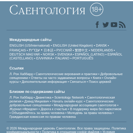
Международные сайты
ENGLISH (US/International)
ENGLISH (United Kingdom)
DANSK
עברית
FRANÇAIS
日本語
РУССКИЙ
繁體中文
NEDERLANDS
DEUTSCH
MAGYAR
NORSK
SVENSKA
ESPAÑOL (LATINO)
ESPAÑOL
(CASTELLANO)
ΕΛΛΗΝΙΚA
ITALIANO
PORTUGUÊS
Ссылки
Л. Рон Хаббард
Саентологические верования и практики
Добровольные
священники
Ответы на часто задаваемые вопросы
Книги
Онлайн-
курсы
Дополнительная информация
Связаться
Поиск церквей
Близкие по содержанию сайты
Л. Рон Хаббард
Дианетика
Scientology Network
Саентологическая
религия
Дэвид Мицкевич
Начать онлайн-курс
Саентологические
добровольные священники
Международная ассоциация саентологов
Журнал «Фридом»
Дорога к счастью
В поддержку мира без наркотиков
Объединяйтесь за права человека
Молодёжь за права человека
Гражданская комиссия по правам человека
© 2026 Международная церковь Саентологии. Все права защищены.
Политика
конфиденциальности
•
Политика в отношении cookie-файлов
•
Условия