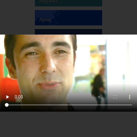
Африка
Азия
Австралия
Европа
Южная Америка
Северная Америка