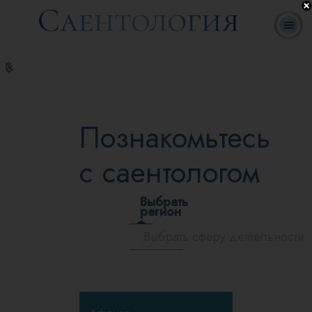
Ответы на
Л. Рон
Что такое
Добровольные
часто
Онлайн-
Книги
Хаббард
Саентология?
священники
задаваемые
курсы
вопросы
Познакомьтесь
с саентологом
Выбрать
регион
Выбрать сферу деятельности